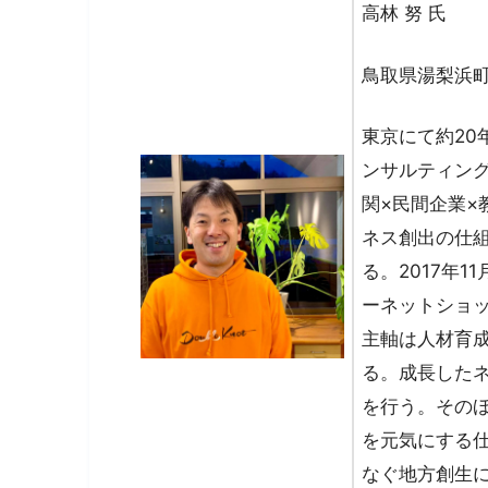
高林 努 氏
鳥取県湯梨浜町
東京にて約20
ンサルティン
関×民間企業
ネス創出の仕
る。2017年
ーネットショ
主軸は人材育成
る。成長したネ
を行う。その
を元気にする
なぐ地方創生