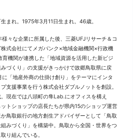
生まれ。1975年3月11日生まれ。46歳。
年様々な企業に所属した後、三菱UFJリサーチ＆コ
グ株式会社にてメガバンク×地域金融機関×行政機
×教育機関が連携した「地域資源を活用した新ビジ
組みづくり」の支援がきっかけで故郷鳥取県に戻
11月に「地産外商の仕掛け創り」をテーマにインタ
ップ支援事業を行う株式会社ダブルノットを創設。
。現在では八頭町の隼Lab.にオフィスを構え
ットショップの店長たちが県内15のショップ運営
ほか鳥取銀行の地方創生アドバイザーとして「鳥取
仕組みづくり」を構築中。鳥取から全国・世界をつ
に取り組んでいる。