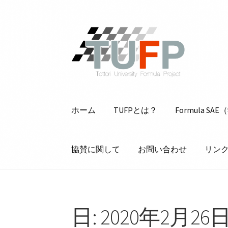
ナ
コ
ビ
ン
ゲ
テ
ー
ン
シ
ツ
ョ
へ
ン
ス
ホーム
TUFPとは？
Formula 
へ
キ
ス
ッ
キ
プ
協賛に関して
お問い合わせ
リン
ッ
プ
ホーム
TUFPとは？
Formula SAE（学
日:
2020年2月26