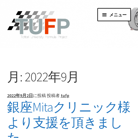
ナ
コ
メニュー
ビ
ン
ゲ
テ
ー
ン
シ
ツ
ホーム
ョ
へ
ン
ス
TUFPとは？
へ
キ
月:
2022年9月
ス
ッ
Formula SAE（学生フォーミュラ）とは？
キ
プ
ッ
2022年9月2日
に投稿
投稿者
tufp
プ
活動内容
銀座Mitaクリニック様
スポンサー
より支援を頂きまし
チームメンバー
た